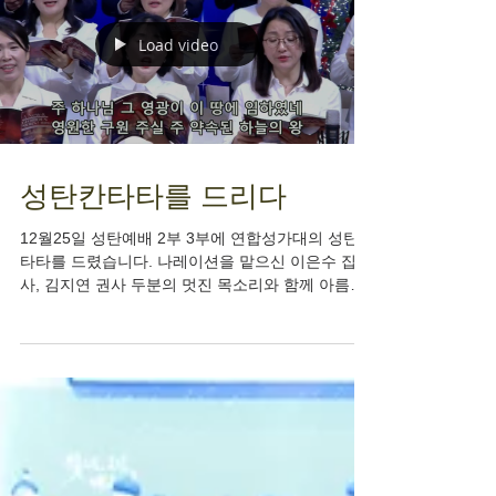
스러운 찬양으로 예배를 드렸습니다. 찬양대의 웅장
한 찬양과, 목사님의 설교 말씀. 그리고 시무장로 소
개와 교역자 소개가 이어졌으며 담임목사님 부부의
인사를 드리며 성도들과의 인사 시간이 있었습니다.
26년 한 해도 모든 가정에 하나님의 은혜가 충만하
시길 기도합니다.
Load video
성탄칸타타를 드리다
12월25일 성탄예배 2부 3부에 연합성가대의 성탄칸
타타를 드렸습니다. 나레이션을 맡으신 이은수 집
사, 김지연 권사 두분의 멋진 목소리와 함께 아름다
운 합창이 올려졌습니다. 전은실 집사님의 지휘로
약 28분간 웅장한 반주와 함께 드린 모든 대원과 반
주팀들에게 주님의 위로하심과 사랑이 넘치시기를