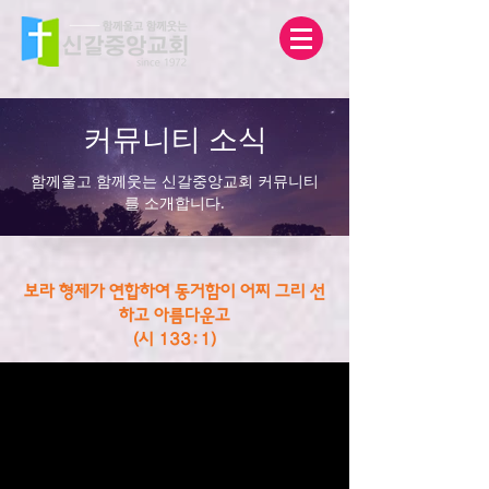
커뮤니티 소식
함께울고 함께웃는 신갈중앙교회 커뮤니티
를 소개합니다.
보라 형제가 연합하여 동거함이 어찌 그리 선
하고 아름다운고
(시 133:1)