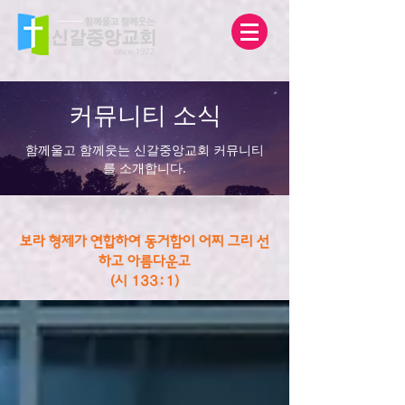
커뮤니티 소식
함께울고 함께웃는 신갈중앙교회 커뮤니티
를 소개합니다.
보라 형제가 연합하여 동거함이 어찌 그리 선
하고 아름다운고
(시 133:1)