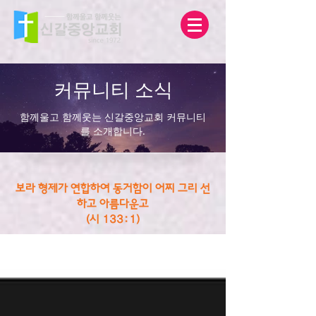
커뮤니티 소식
함께울고 함께웃는 신갈중앙교회 커뮤니티
를 소개합니다.
보라 형제가 연합하여 동거함이 어찌 그리 선
하고 아름다운고
(시 133:1)