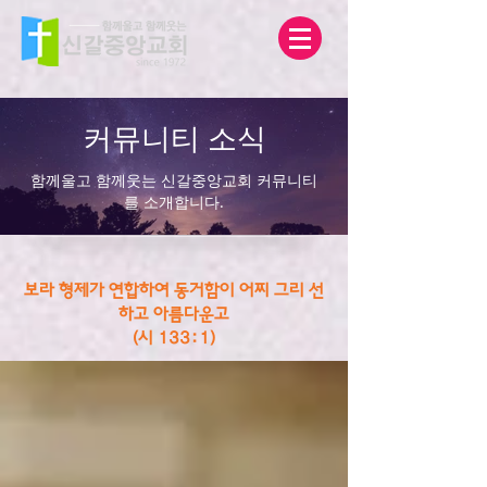
커뮤니티 소식
함께울고 함께웃는 신갈중앙교회 커뮤니티
를 소개합니다.
보라 형제가 연합하여 동거함이 어찌 그리 선
하고 아름다운고
(시 133:1)