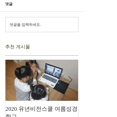
댓글
댓글을 입력하세요.
추천 게시물
2020 유년비전스쿨 여름성경
드디어 현장예
학교