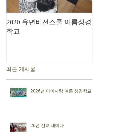
2020 유년비전스쿨 여름성경
드디어 현장예
학교
최근 게시물
2026년 아이사랑 여름 성경학교
26년 선교 세미나