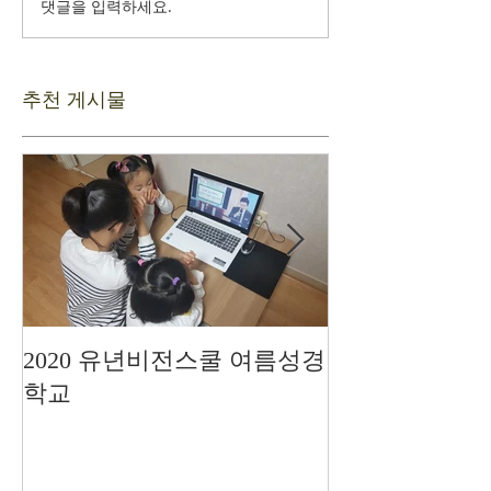
댓글을 입력하세요.
추천 게시물
2020 유년비전스쿨 여름성경
드디어 현장예
학교