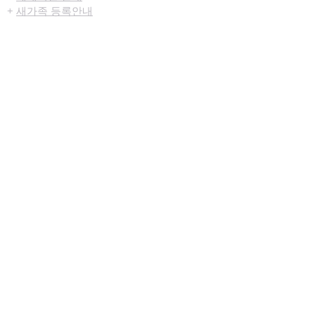
+
새가족 등록안내
+
새가족 기초과정안내
+
담임목사 인사말
+
섬기는 이들
+
사역조직도
+
교회 발자취
+
문의하기
+
오시는 길
+
차량운행안내
공동체/양육
+
커뮤니티​소식
+
성도사업장
+
사랑방
+
제자훈련
+
기초신앙강좌
+
아이사랑비전스쿨
+
꿈나무비전스쿨
+
유년비전스쿨
+
초등비전스쿨