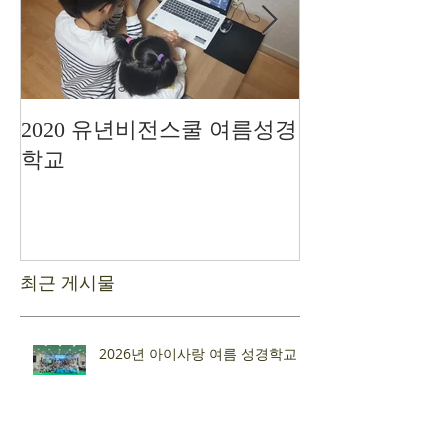
2020 유년비전스쿨 여름성경
드디어 현장예
학교
최근 게시물
2026년 아이사랑 여름 성경학교