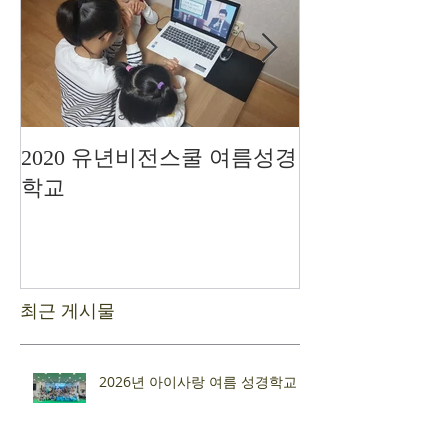
2020 유년비전스쿨 여름성경
드디어 현장예
학교
최근 게시물
2026년 아이사랑 여름 성경학교