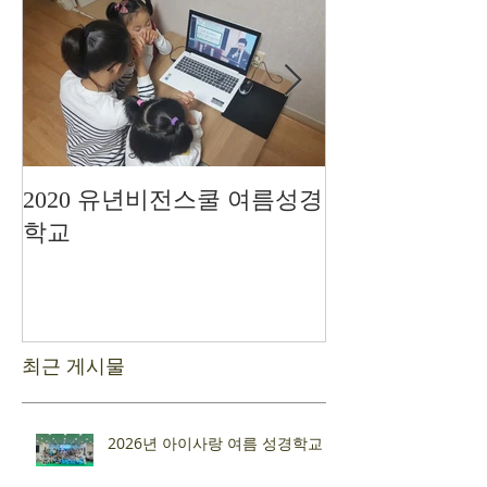
2020 유년비전스쿨 여름성경
드디어 현장예
학교
최근 게시물
2026년 아이사랑 여름 성경학교