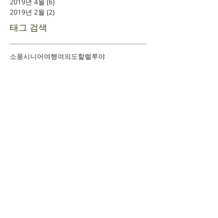
2019년 4월
(6)
게시물 6개
2019년 2월
(2)
게시물 2개
태그 검색
소풍
시니어여행
여의도
할렐루야
​환영합니다
+
예배시간 안내
+
새가족 등록안내
+
새가족 기초과정안내
+
담임목사 인사말
+
섬기는 이들
+
사역조직도
+
교회 발자취
+
문의하기