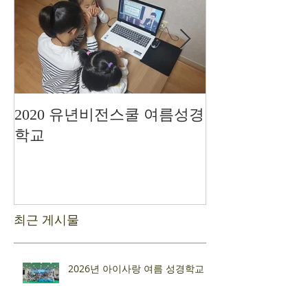
2020 유년비전스쿨 여름성경
드디어 현장예
학교
최근 게시물
2026년 아이사랑 여름 성경학교