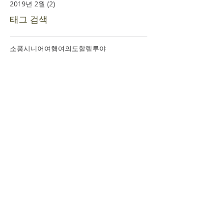
2019년 2월
(2)
게시물 2개
태그 검색
소풍
시니어여행
여의도
할렐루야
​환영합니다
+
예배시간 안내
+
새가족 등록안내
+
새가족 기초과정안내
+
담임목사 인사말
+
섬기는 이들
+
사역조직도
+
교회 발자취
+
문의하기