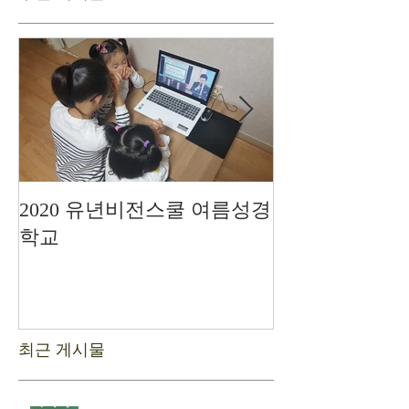
2020 유년비전스쿨 여름성경
드디어 현장예
학교
최근 게시물