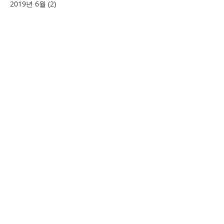
2019년 6월
(2)
게시물 2개
2019년 5월
(4)
게시물 4개
2019년 4월
(6)
게시물 6개
2019년 2월
(2)
게시물 2개
태그 검색
소풍
시니어여행
여의도
할렐루야
​환영합니다
+
예배시간 안내
+
새가족 등록안내
+
새가족 기초과정안내
+
담임목사 인사말
+
섬기는 이들