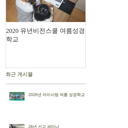
2020 유년비전스쿨 여름성경
드디어 현장예
학교
최근 게시물
2026년 아이사랑 여름 성경학교
26년 선교 세미나