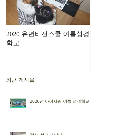
2020 유년비전스쿨 여름성경
드디어 현장예
학교
최근 게시물
2026년 아이사랑 여름 성경학교
26년 선교 세미나