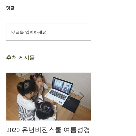
댓글
댓글을 입력하세요.
추천 게시물
2020 유년비전스쿨 여름성경
드디어 현장예