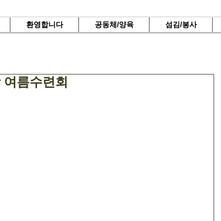
환영합니다
공동체/양육
섬김/봉사
연합 여름수련회