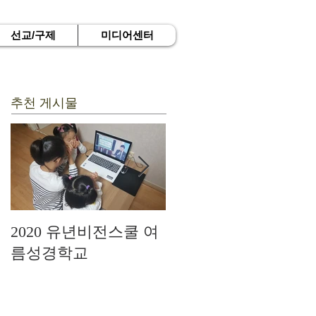
선교/구제
미디어센터
추천 게시물
2020 유년비전스쿨 여
드디어 현장예배를 시
름성경학교
작하다